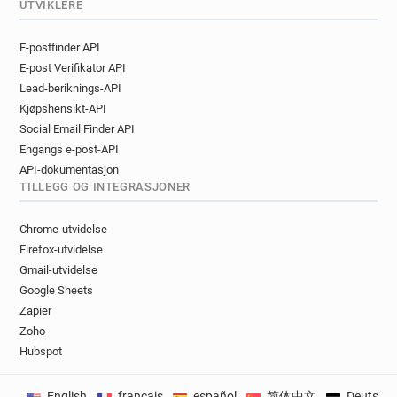
UTVIKLERE
E-postfinder API
E-post Verifikator API
Lead-beriknings-API
Kjøpshensikt-API
Social Email Finder API
Engangs e-post-API
API-dokumentasjon
TILLEGG OG INTEGRASJONER
Chrome-utvidelse
Firefox-utvidelse
Gmail-utvidelse
Google Sheets
Zapier
Zoho
Hubspot
English
français
español
简体中文
Deutsch