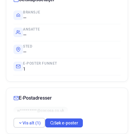
BRANSJE
—
ANSATTE
—
STED
—
E-POSTER FUNNET
1
E-Postadresser
w*********@cocosa.co.uk
Vis alt (1)
Søk e-poster