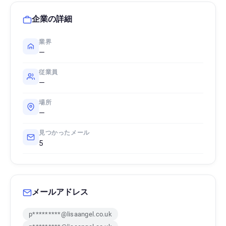
企業の詳細
業界
—
従業員
—
場所
—
見つかったメール
5
メールアドレス
p*********@lisaangel.co.uk