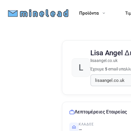
Προϊόντα
Τι
Lisa Angel
Δ
lisaangel.co.uk
L
Έχουμε
5
email υπαλλ
Λεπτομέρειες Εταιρείας
ΚΛΆΔΟΣ
—