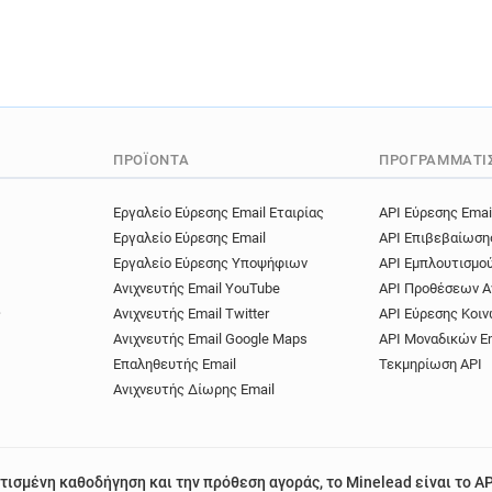
ΠΡΟΪΌΝΤΑ
ΠΡΟΓΡΑΜΜΑΤΙ
Εργαλείο Εύρεσης Email Εταιρίας
API Εύρεσης Emai
Εργαλείο Εύρεσης Email
API Επιβεβαίωση
Εργαλείο Εύρεσης Υποψήφιων
API Εμπλουτισμο
Ανιχνευτής Email YouTube
API Προθέσεων Α
ς
Ανιχνευτής Email Twitter
API Εύρεσης Κοιν
Ανιχνευτής Email Google Maps
API Μοναδικών E
Επαληθευτής Email
Τεκμηρίωση API
Ανιχνευτής Δίωρης Email
τισμένη καθοδήγηση και την πρόθεση αγοράς, το Minelead είναι το AP