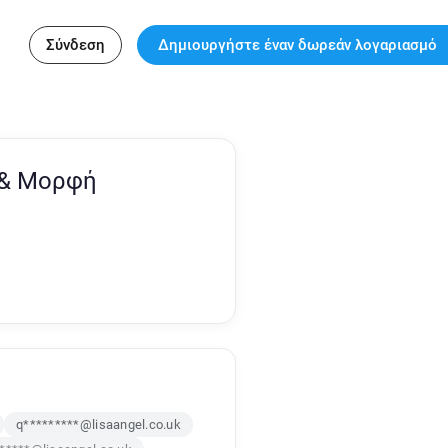
Σύνδεση
Δημιουργήστε έναν δωρεάν λογαριασμό
 & Μορφή
q*********@lisaangel.co.uk