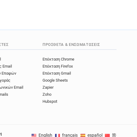
ΣΤΈΣ
ΠΡΌΣΘΕΤΑ & ΕΝΣΩΜΑΤΏΣΕΙΣ
l
Επέκταση Chrome
ς Email
Επέκταση Firefox
ύ Επαφών
Επέκταση Gmail
γοράς
Google Sheets
ωνικών Email
Zapier
mails
Zoho
Hubspot
I
English
français
español
简体中文