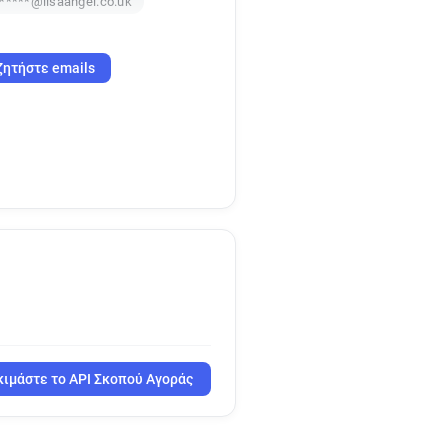
*****@lisaangel.co.uk
ζητήστε emails
ιμάστε το API Σκοπού Αγοράς