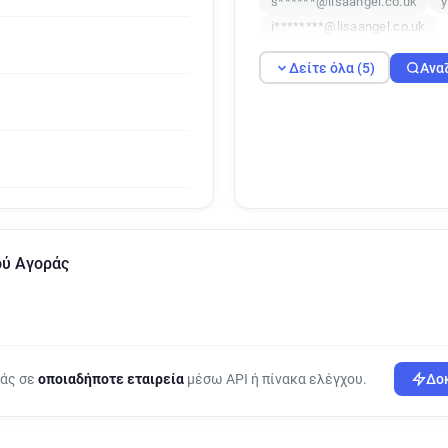
s******@lisaangel.co.uk
y
i********@lisaangel.co.uk
Δείτε όλα (5)
Ανα
ού Αγοράς
ράς σε
οποιαδήποτε εταιρεία
μέσω API ή πίνακα ελέγχου.
Δοκ