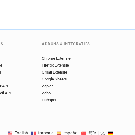
RS
ADDONS & INTEGRATIES
Chrome Extensie
API
Firefox Extensie
I
Gmail Extensie
Google Sheets
r API
Zapier
ail API
Zoho
Hubspot
English
français
español
简体中文
Deutsch