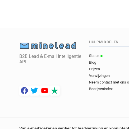
HULPMIDDELEN
B2B Lead & E-mail Intelligentie
Status
API
Blog
Prijzen
Verwijzingen
Neem contact met ons 
Bedrijvenindex
Van e-mailzoeker en verifier tot leadverrijking en koopinten