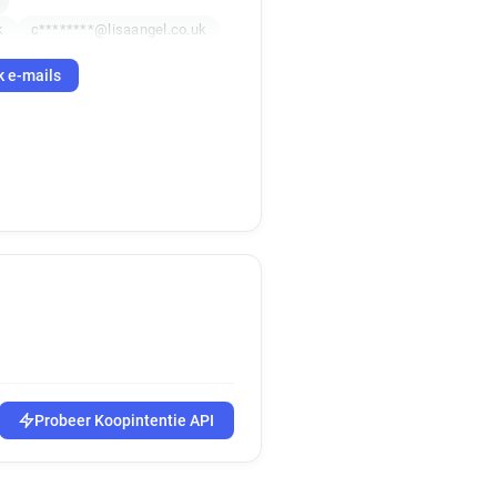
k
c********@lisaangel.co.uk
k e-mails
Probeer Koopintentie API