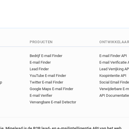
PRODUCTEN
ONTWIKKELAA
Bedrijf E-mail Finder
E-mail Finder API
E-mail Finder
E-mail Verificatie 
Lead Finder
Lead Verrijking AP
YouTube E-mail Finder
Koopintentie API
op
Twitter E-mail Finder
Social Email Finde
Google Maps E-mail Finder
Verwijderbare E-m
E-mail Verifier
API Documentatie
Vervangbare E-mail Detector
tie, Minelead is de B2B lead- en e-mailintelligentie API van het web.