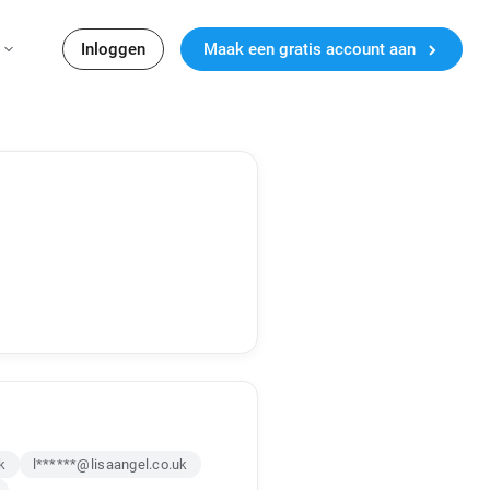
Inloggen
Maak een gratis account aan
k
l******@lisaangel.co.uk