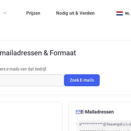
n
Prijzen
Nodig uit & Verdien
NL
-mailadressen & Formaat
s e-mails van dat bedrijf.
Zoek E-mails
E-Mailadressen
x************@lisaangel.co.u