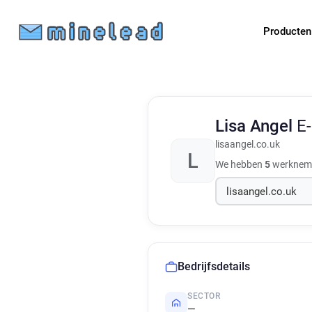
Producte
Lisa Angel
E
lisaangel.co.uk
L
We hebben
5
werknemer
Bedrijfsdetails
SECTOR
—