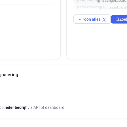
j***********@lisaangel.co.uk
t************@lisaangel.co.u
Toon alles (5)
Zoe
gnalering
 op
ieder bedrijf
via API of dashboard.