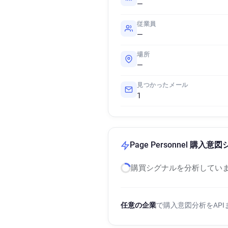
—
従業員
—
場所
—
見つかったメール
1
Page Personnel 購入意
購買シグナルを分析していま
任意の企業
で購入意図分析をAP