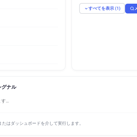
すべてを表示 (1)
図シグナル
す…
Iまたはダッシュボードを介して実行します。