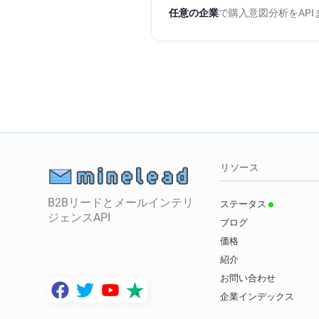
任意の企業
で購入意図分析をAP
リソース
B2Bリードとメールインテリ
ステータス
ジェンスAPI
ブログ
価格
紹介
お問い合わせ
企業インデックス