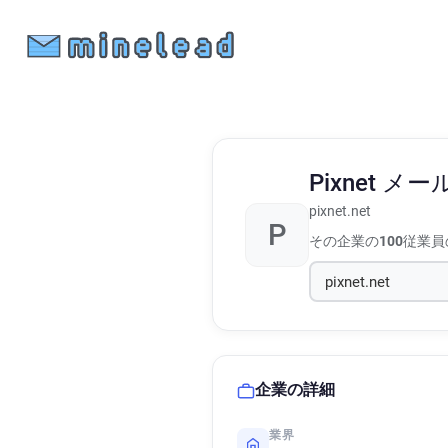
Pixnet
メー
pixnet.net
P
その企業の
100
従業員
企業の詳細
業界