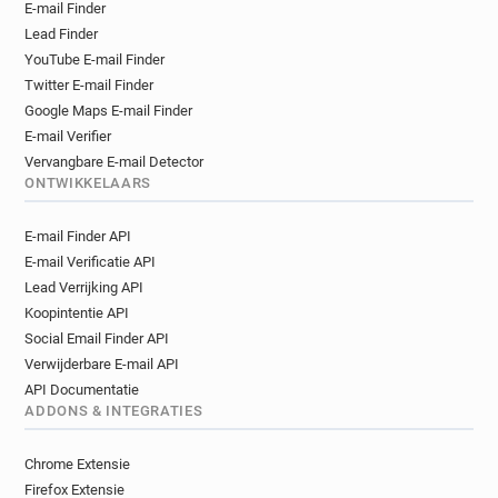
E-mail Finder
g*********@pixnet.net
f*********@pixnet.net
Lead Finder
k***********@pixnet.net
u*****@pixnet.net
YouTube E-mail Finder
w**********@pixnet.net
t************@pixnet.net
Twitter E-mail Finder
e*******@pixnet.net
r******@pixnet.net
Google Maps E-mail Finder
u********@pixnet.net
r**********@pixnet.net
E-mail Verifier
r*********@pixnet.net
a*********@pixnet.net
Vervangbare E-mail Detector
s********@pixnet.net
g***********@pixnet.net
ONTWIKKELAARS
g***********@pixnet.net
y********@pixnet.net
E-mail Finder API
w**********@pixnet.net
h*****@pixnet.net
E-mail Verificatie API
s**********@pixnet.net
l**********@pixnet.net
Lead Verrijking API
t********@pixnet.net
h**********@pixnet.net
Koopintentie API
j**********@pixnet.net
u*********@pixnet.net
Social Email Finder API
s******@pixnet.net
m******@pixnet.net
Verwijderbare E-mail API
u************@pixnet.net
k***********@pixnet.net
API Documentatie
ADDONS & INTEGRATIES
Chrome Extensie
Firefox Extensie