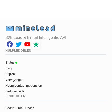
m**********@pixnet.net
z*****@pixnet.net
n******@pixnet.net
r*****@pixnet.net
d**********@pixnet.net
a********@pixnet.net
l***********@pixnet.net
d*********@pixnet.net
g***********@pixnet.net
t***********@pixnet.net
v*****@pixnet.net
c*******@pixnet.net
B2B Lead & E-mail Intelligentie API
k************@pixnet.net
t*****@pixnet.net
u******@pixnet.net
b**********@pixnet.net
HULPMIDDELEN
m**********@pixnet.net
i***********@pixnet.net
q************@pixnet.net
f*****@pixnet.net
Status
l*********@pixnet.net
h*********@pixnet.net
Blog
x**********@pixnet.net
r*******@pixnet.net
Prijzen
k***********@pixnet.net
a**********@pixnet.net
Verwijzingen
u*****@pixnet.net
k*********@pixnet.net
Neem contact met ons op
f******@pixnet.net
o*******@pixnet.net
Bedrijvenindex
PRODUCTEN
g***********@pixnet.net
h*****@pixnet.net
d********@pixnet.net
b******@pixnet.net
Bedrijf E-mail Finder
h***********@pixnet.net
b*********@pixnet.net