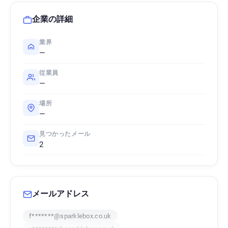
企業の詳細
業界
—
従業員
—
場所
—
見つかったメール
2
メールアドレス
f*******@sparklebox.co.uk