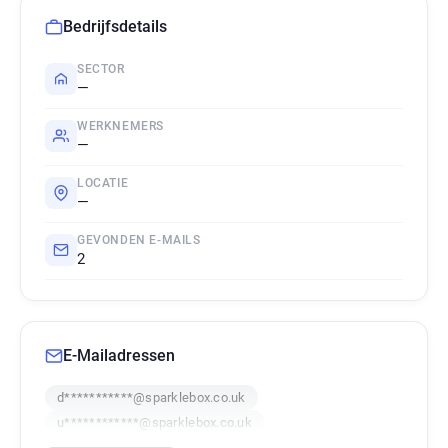
Bedrijfsdetails
SECTOR
—
WERKNEMERS
—
LOCATIE
—
GEVONDEN E-MAILS
2
E-Mailadressen
d***********@sparklebox.co.uk
u************@sparklebox.co.uk