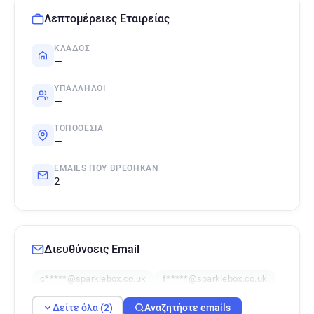
Λεπτομέρειες Εταιρείας
ΚΛΆΔΟΣ
—
ΥΠΆΛΛΗΛΟΙ
—
ΤΟΠΟΘΕΣΊΑ
—
EMAILS ΠΟΥ ΒΡΈΘΗΚΑΝ
2
Διευθύνσεις Email
c*****@sparklebox.co.uk
f*****@sparklebox.co.uk
Δείτε όλα (2)
Αναζητήστε emails