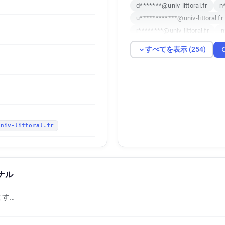
d*******@univ-littoral.fr
n*
u************@univ-littoral.fr
r********@univ-littoral.fr
n
h******@univ-littoral.fr
j**
すべてを表示 (254)
m**********@univ-littoral.fr
q**********@univ-littoral.fr
m**********@univ-littoral.fr
d***********@univ-littoral.fr
l*******@univ-littoral.fr
g*
u******@univ-littoral.fr
a**
univ-littoral.fr
e************@univ-littoral.fr
q*****@univ-littoral.fr
u***
l*******@univ-littoral.fr
s*
g*********@univ-littoral.fr
グナル
z******@univ-littoral.fr
c**
w********@univ-littoral.fr
す…
q********@univ-littoral.fr
e********@univ-littoral.fr