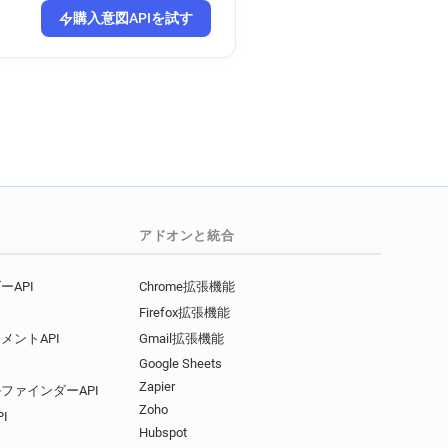
a**********@univ-littoral.fr
購入意図APIを試す
*****@univ-littoral.fr
m************@univ-littoral.fr
******@univ-littoral.fr
p********@univ-littoral.fr
************@univ-littoral.fr
*********@univ-littoral.fr
******@univ-littoral.fr
t******@univ-littoral.fr
アドオンと統合
d***********@univ-littoral.fr
q************@univ-littoral.fr
API
Chrome拡張機能
u**********@univ-littoral.fr
a************@univ-littoral.fr
Firefox拡張機能
q***********@univ-littoral.fr
メントAPI
Gmail拡張機能
************@univ-littoral.fr
Google Sheets
Zapier
z***********@univ-littoral.fr
ファインダーAPI
Zoho
*****@univ-littoral.fr
I
Hubspot
*********@univ-littoral.fr