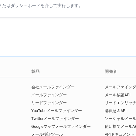
z************@univ-littoral.fr
Iまたはダッシュボードを介して実行します。
y******@univ-littoral.fr
r**
p**********@univ-littoral.fr
h*******@univ-littoral.fr
z*
j*********@univ-littoral.fr
d*******@univ-littoral.fr
q
e*****@univ-littoral.fr
g***
w*****@univ-littoral.fr
c**
a**********@univ-littoral.fr
製品
開発者
e*********@univ-littoral.fr
t**********@univ-littoral.fr
会社メールファインダー
メールファインダー
g************@univ-littoral.fr
i************@univ-littoral.fr
メールファインダー
メール検証API
o**********@univ-littoral.fr
リードファインダー
リードエンリッチ
u*******@univ-littoral.fr
e
YouTubeメールファインダー
購買意図API
s*********@univ-littoral.fr
Twitterメールファインダー
ソーシャルメール
p*****@univ-littoral.fr
h***
Googleマップメールファインダー
使い捨てメールAP
h*****@univ-littoral.fr
v***
メール検証ツール
APIドキュメント