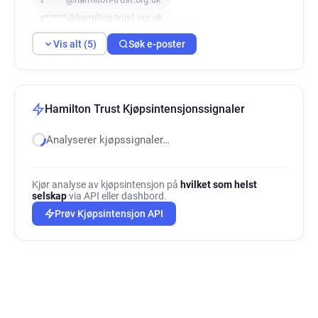
y*****@hamilton-trust.org.uk
s************@hamilton-trust.org.uk
Vis alt (5)
Søk e-poster
Hamilton Trust Kjøpsintensjonssignaler
Analyserer kjøpssignaler…
Kjør analyse av kjøpsintensjon på
hvilket som helst
selskap
via API eller dashbord.
Prøv Kjøpsintensjon API