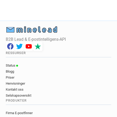
q**********@telegram.org
B2B Lead & E-postintelligens-API
RESSURSER
Status
Blogg
Priser
Henvisninger
Kontakt oss
Selskapsoversikt
PRODUKTER
Firma E-postfinner