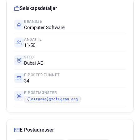
Selskapsdetaljer
BRANSJE
Computer Software
ANSATTE
11-50
STED
Dubai AE
E-POSTER FUNNET
34
E-POSTMØNSTER
{lastname}@telegram.org
E-Postadresser