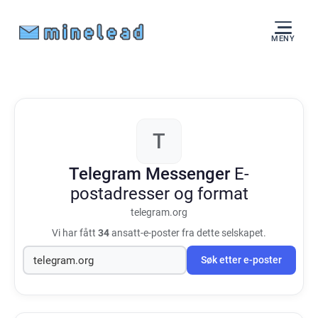
MENY
T
Telegram Messenger
E-
postadresser og format
telegram.org
Vi har fått
34
ansatt-e-poster fra dette selskapet.
Søk etter e-poster