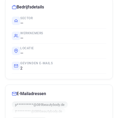
Bedrijfsdetails
SECTOR
—
WERKNEMERS
—
LOCATIE
—
GEVONDEN E-MAILS
2
E-Mailadressen
p**********@089beautybody.de
t*********@089beautybody.de