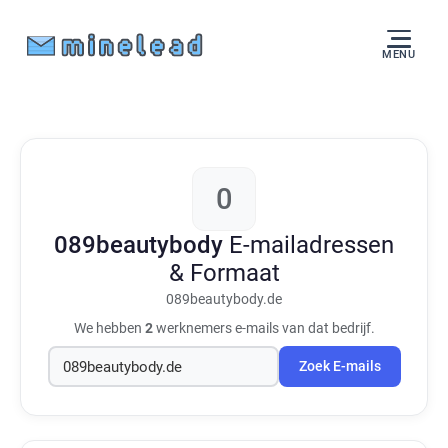
MENU
0
089beautybody
E-mailadressen
& Formaat
089beautybody.de
We hebben
2
werknemers e-mails van dat bedrijf.
Zoek E-mails