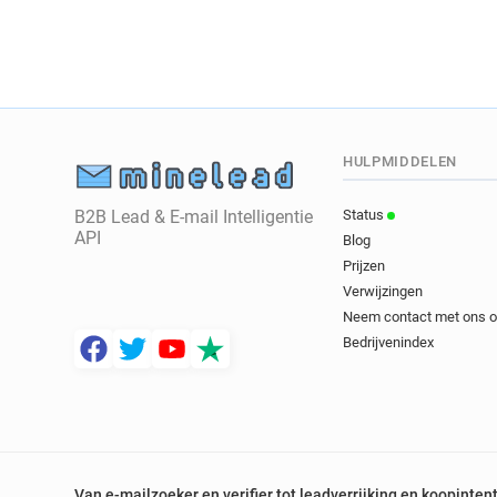
HULPMIDDELEN
B2B Lead & E-mail Intelligentie
Status
API
Blog
Prijzen
Verwijzingen
Neem contact met ons 
Bedrijvenindex
Van e-mailzoeker en verifier tot leadverrijking en koopinten