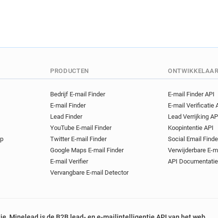
PRODUCTEN
ONTWIKKELAA
Bedrijf E-mail Finder
E-mail Finder API
E-mail Finder
E-mail Verificatie 
Lead Finder
Lead Verrijking AP
YouTube E-mail Finder
Koopintentie API
op
Twitter E-mail Finder
Social Email Finde
Google Maps E-mail Finder
Verwijderbare E-m
E-mail Verifier
API Documentatie
Vervangbare E-mail Detector
tie, Minelead is de B2B lead- en e-mailintelligentie API van het web.