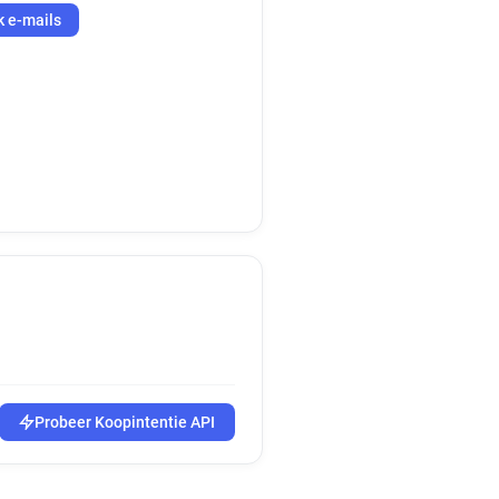
k e-mails
Probeer Koopintentie API