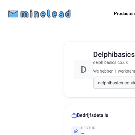
Producte
Delphibasic
delphibasics.co.uk
D
We hebben
1
werknemer
Bedrijfsdetails
SECTOR
—