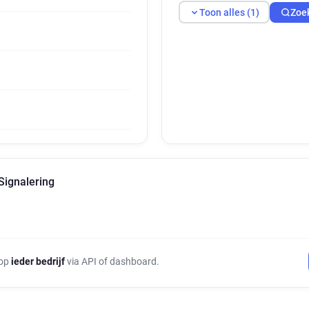
Toon alles (1)
Zoe
Signalering
 op
ieder bedrijf
via API of dashboard.