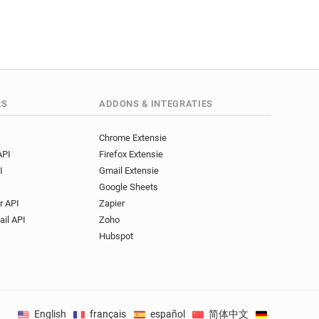
RS
ADDONS & INTEGRATIES
Chrome Extensie
API
Firefox Extensie
I
Gmail Extensie
Google Sheets
r API
Zapier
ail API
Zoho
Hubspot
English
français
español
简体中文
Deutsch