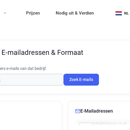
n
Prijzen
Nodig uit & Verdien
NL
s
E-mailadressen & Formaat
s e-mails van dat bedrijf.
Zoek E-mails
E-Mailadressen
y******@delphibasics.co.uk