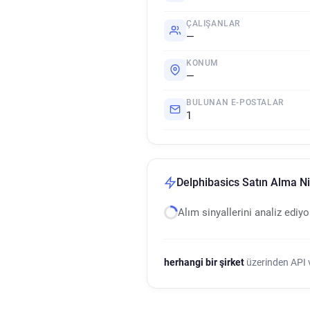
ÇALIŞANLAR
—
KONUM
—
BULUNAN E-POSTALAR
1
Delphibasics Satın Alma Niy
Alım sinyallerini analiz ediy
herhangi bir şirket
üzerinden API ve