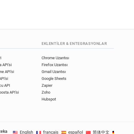
EKLENTILER & ENTEGRASYONLAR
I
Chrome Uzantısı
 API'si
Firefox Uzantısı
me API'si
Gmail Uzantısı
PI'si
Google Sheets
cu API
Zapier
posta API'si
Zoho
Hubspot
zeka
English
français
español
简体中文
Deutsc