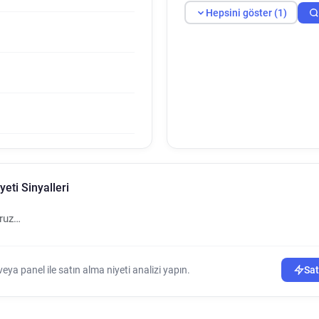
Hepsini göster (1)
eti Sinyalleri
oruz…
ya panel ile satın alma niyeti analizi yapın.
Sat