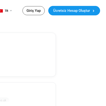
Giriş Yap
Ücretsiz Hesap Oluştur
TR
co.uk