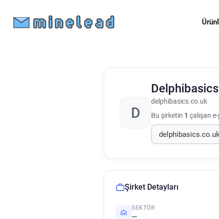
Ürün
Delphibasic
delphibasics.co.uk
D
Bu şirketin
1
çalışan e-
Şirket Detayları
SEKTÖR
—