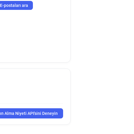
E-postaları ara
ın Alma Niyeti API'sini Deneyin