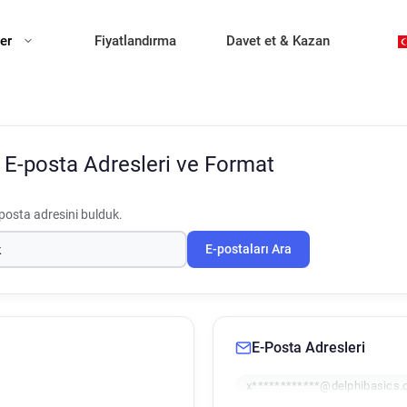
ler
Fiyatlandırma
Davet et & Kazan
s
E-posta Adresleri ve Format
posta adresini bulduk.
E-postaları Ara
E-Posta Adresleri
x************@delphibasics.