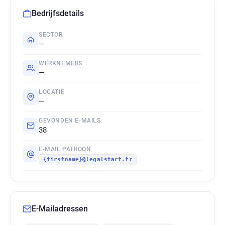
Bedrijfsdetails
SECTOR
—
WERKNEMERS
—
LOCATIE
—
GEVONDEN E-MAILS
38
E-MAIL PATROON
{firstname}@legalstart.fr
E-Mailadressen