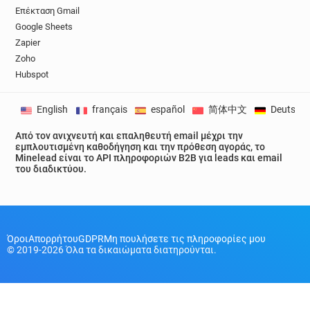
Επέκταση Gmail
Google Sheets
Zapier
Zoho
Hubspot
English
français
español
简体中文
Deutsch
Από τον ανιχνευτή και επαληθευτή email μέχρι την
εμπλουτισμένη καθοδήγηση και την πρόθεση αγοράς, το
Minelead είναι το API πληροφοριών B2B για leads και email
του διαδικτύου.
Όροι
Απορρήτου
GDPR
Μη πουλήσετε τις πληροφορίες μου
© 2019-2026 Όλα τα δικαιώματα διατηρούνται.