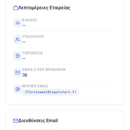
Λεπτομέρειες Εταιρείας
ΚΛΆΔΟΣ
—
ΥΠΆΛΛΗΛΟΙ
—
ΤΟΠΟΘΕΣΊΑ
—
EMAILS ΠΟΥ ΒΡΈΘΗΚΑΝ
38
ΜΟΤΊΒΟ EMAIL
{firstname}@legalstart.fr
Διευθύνσεις Email