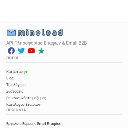
p********@legalstart.fr
i*********@legalstart.fr
l************@legalstart.fr
x***********@legalstart.fr
h******@legalstart.fr
e*****@legalstart.fr
y************@legalstart.fr
API Πληροφορίας Επαφών & Email B2B
ΠΌΡΟΙ
Κατάσταση
Blog
Τιμολόγηση
Συστάσεις
Επικοινωνήστε μαζί μας
Κατάλογος Εταιριών
ΠΡΟΪΌΝΤΑ
Εργαλείο Εύρεσης Email Εταιρίας