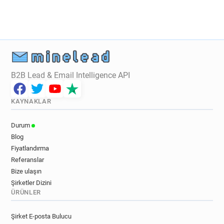
l********@legalstart.fr
x*****@legalstart.fr
e*********@legalstart.fr
w************@legalstart.fr
B2B Lead & Email Intelligence API
KAYNAKLAR
Durum
Blog
Fiyatlandırma
Referanslar
Bize ulaşın
Şirketler Dizini
ÜRÜNLER
Şirket E-posta Bulucu