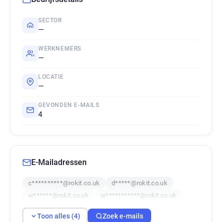
SECTOR
—
WERKNEMERS
—
LOCATIE
—
GEVONDEN E-MAILS
4
E-Mailadressen
c**********@rokit.co.uk
d*****@rokit.co.uk
w******@rokit.co.uk
w***********@rokit.co.uk
Toon alles (4)
Zoek e-mails