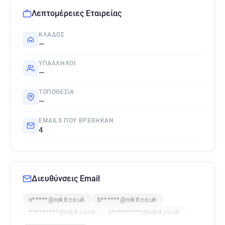
Λεπτομέρειες Εταιρείας
ΚΛΆΔΟΣ
—
ΥΠΆΛΛΗΛΟΙ
—
ΤΟΠΟΘΕΣΊΑ
—
EMAILS ΠΟΥ ΒΡΈΘΗΚΑΝ
4
Διευθύνσεις Email
n*****@rokit.co.uk
b******@rokit.co.uk
j*********@rokit.co.uk
y**********@rokit.co.uk