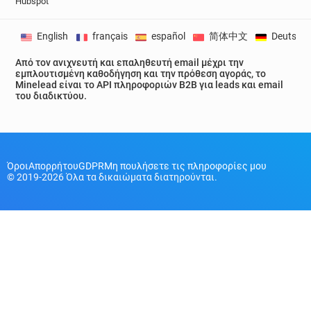
Hubspot
English
français
español
简体中文
Deutsch
Από τον ανιχνευτή και επαληθευτή email μέχρι την
εμπλουτισμένη καθοδήγηση και την πρόθεση αγοράς, το
Minelead είναι το API πληροφοριών B2B για leads και email
του διαδικτύου.
Όροι
Απορρήτου
GDPR
Μη πουλήσετε τις πληροφορίες μου
© 2019-2026 Όλα τα δικαιώματα διατηρούνται.