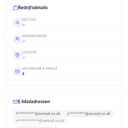
Bedrijfsdetails
SECTOR
—
WERKNEMERS
—
LOCATIE
—
GEVONDEN E-MAILS
4
E-Mailadressen
l**********@sensat.co.uk
y*********@sensat.co.uk
r************@sensat.co.uk
m*******@sensat.co.uk