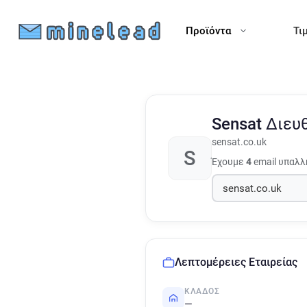
Προϊόντα
Τι
Sensat
Διευ
sensat.co.uk
S
Έχουμε
4
email υπαλλ
Λεπτομέρειες Εταιρείας
ΚΛΆΔΟΣ
—