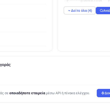
y********@sensat.co.uk
y
Δείτε όλα (4)
Ανα
Αγοράς
ράς σε
οποιαδήποτε εταιρεία
μέσω API ή πίνακα ελέγχου.
Δοκ