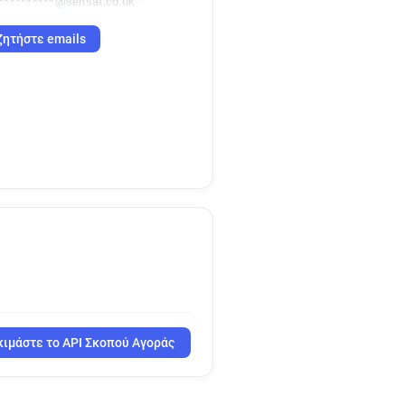
**********@sensat.co.uk
ζητήστε emails
ιμάστε το API Σκοπού Αγοράς