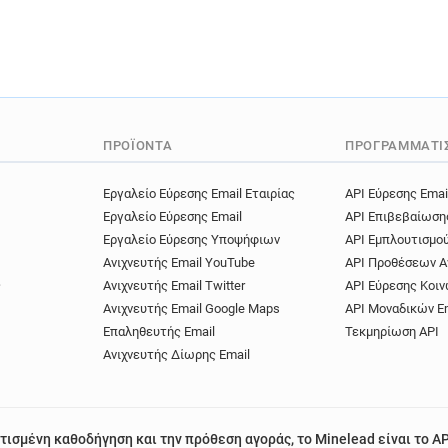
ΠΡΟΪΌΝΤΑ
ΠΡΟΓΡΑΜΜΑΤΙ
Εργαλείο Εύρεσης Email Εταιρίας
API Εύρεσης Emai
Εργαλείο Εύρεσης Email
API Επιβεβαίωση
Εργαλείο Εύρεσης Υποψήφιων
API Εμπλουτισμο
Ανιχνευτής Email YouTube
API Προθέσεων Α
ς
Ανιχνευτής Email Twitter
API Εύρεσης Κοιν
Ανιχνευτής Email Google Maps
API Μοναδικών E
Επαληθευτής Email
Τεκμηρίωση API
Ανιχνευτής Δίωρης Email
τισμένη καθοδήγηση και την πρόθεση αγοράς, το Minelead είναι το AP