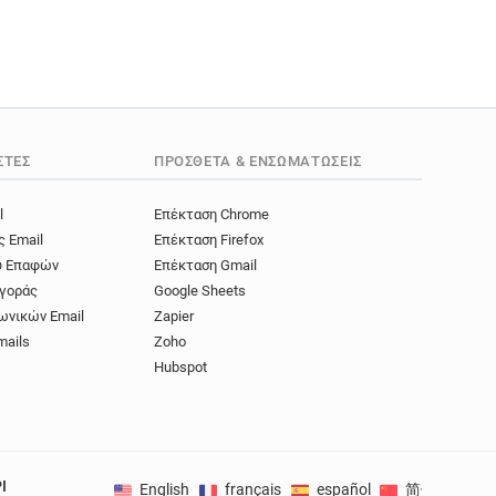
ΣΤΈΣ
ΠΡΌΣΘΕΤΑ & ΕΝΣΩΜΑΤΏΣΕΙΣ
l
Επέκταση Chrome
ς Email
Επέκταση Firefox
ύ Επαφών
Επέκταση Gmail
γοράς
Google Sheets
ωνικών Email
Zapier
mails
Zoho
Hubspot
I
English
français
español
简体中文