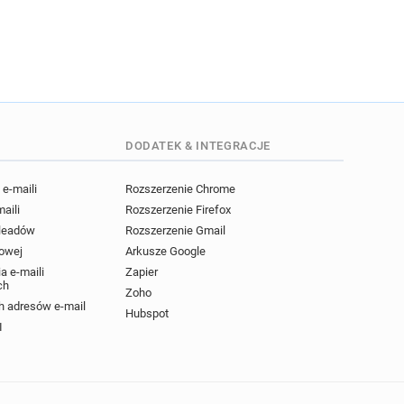
DODATEK & INTEGRACJE
e-maili
Rozszerzenie Chrome
maili
Rozszerzenie Firefox
 leadów
Rozszerzenie Gmail
powej
Arkusze Google
a e-maili
Zapier
ch
Zoho
 adresów e-mail
Hubspot
I