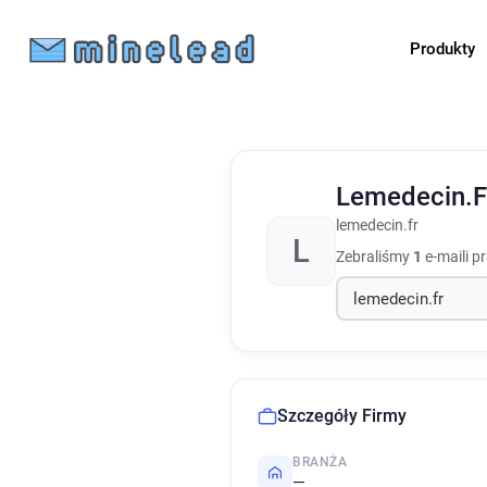
Produkty
Lemedecin.
lemedecin.fr
L
Zebraliśmy
1
e-maili p
Szczegóły Firmy
BRANŻA
—