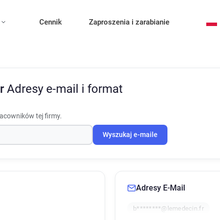
Cennik
Zaproszenia i zarabianie
Fr
Adresy e-mail i format
racowników tej firmy.
Wyszukaj e-maile
Adresy E-Mail
b********@lemedecin.fr