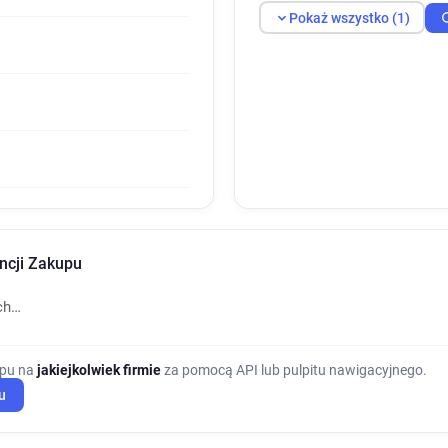
Pokaż wszystko (1)
ncji Zakupu
ch…
upu na
jakiejkolwiek firmie
za pomocą API lub pulpitu nawigacyjnego.
u