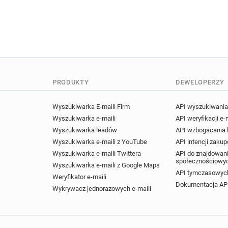
PRODUKTY
DEWELOPERZY
Wyszukiwarka E-maili Firm
API wyszukiwania 
Wyszukiwarka e-maili
API weryfikacji e-
Wyszukiwarka leadów
API wzbogacania
Wyszukiwarka e-maili z YouTube
API intencji zaku
Wyszukiwarka e-maili Twittera
API do znajdowani
społecznościowy
Wyszukiwarka e-maili z Google Maps
API tymczasowych
Weryfikator e-maili
Dokumentacja AP
Wykrywacz jednorazowych e-maili