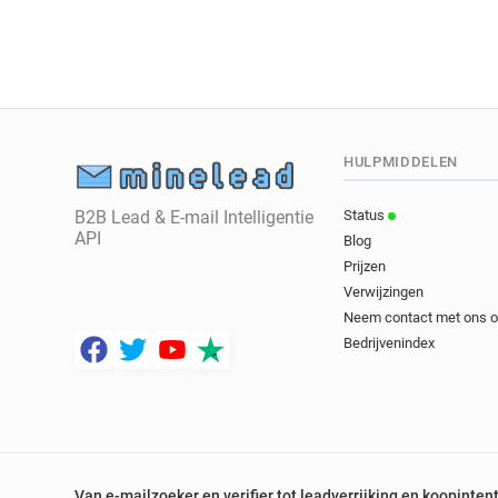
HULPMIDDELEN
B2B Lead & E-mail Intelligentie
Status
API
Blog
Prijzen
Verwijzingen
Neem contact met ons 
Bedrijvenindex
Van e-mailzoeker en verifier tot leadverrijking en koopinten