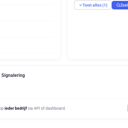
Toon alles (1)
Zoe
 Signalering
 op
ieder bedrijf
via API of dashboard.