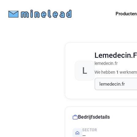
Producte
Lemedecin.
lemedecin.fr
L
We hebben
1
werknemer
Bedrijfsdetails
SECTOR
—