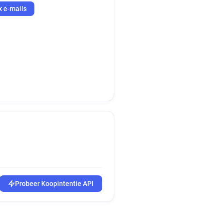
k e-mails
Probeer Koopintentie API