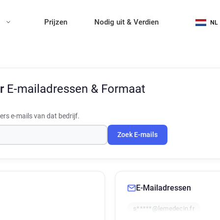
n
Prijzen
Nodig uit & Verdien
NL
Fr
E-mailadressen & Formaat
s e-mails van dat bedrijf.
Zoek E-mails
E-Mailadressen
s*****@lemedecin.fr