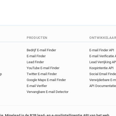
PRODUCTEN
ONTWIKKELAA
Bedrijf E-mail Finder
E-mail Finder API
E-mail Finder
E-mail Verificatie 
Lead Finder
Lead Verrijking AP
YouTube E-mail Finder
Koopintentie API
op
Twitter E-mail Finder
Social Email Finde
Google Maps E-mail Finder
Verwijderbare E-m
E-mail Verifier
API Documentatie
Vervangbare E-mail Detector
tie, Minelead is de B2B lead- en e-mailintelligentie API van het web.