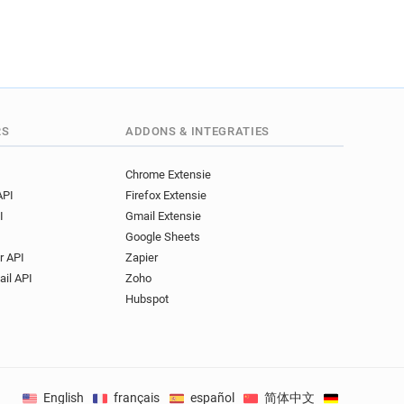
RS
ADDONS & INTEGRATIES
Chrome Extensie
API
Firefox Extensie
I
Gmail Extensie
Google Sheets
r API
Zapier
ail API
Zoho
Hubspot
English
français
español
简体中文
Deutsch