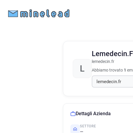
Lemedecin.
lemedecin.fr
L
Abbiamo trovato
1
ema
Dettagli Azienda
SETTORE
—