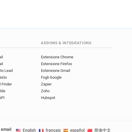
ADDONS & INTEGRATIONS
il
Estensione Chrome
il
Estensione Firefox
nto Lead
Estensione Gmail
uisto
Fogli Google
l Finder
Zapier
ble
Zoho
API
Hubspot
e email
English
français
español
简体中文
Deuts