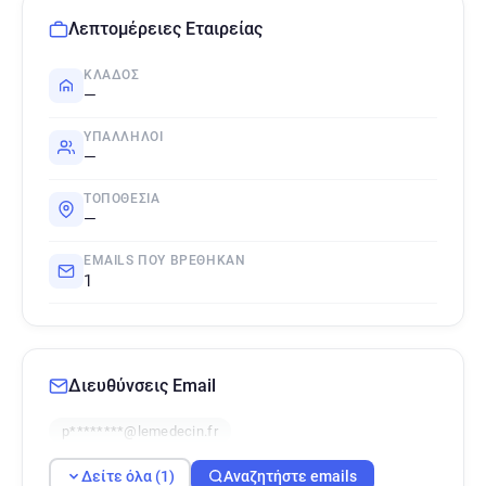
Λεπτομέρειες Εταιρείας
ΚΛΆΔΟΣ
—
ΥΠΆΛΛΗΛΟΙ
—
ΤΟΠΟΘΕΣΊΑ
—
EMAILS ΠΟΥ ΒΡΈΘΗΚΑΝ
1
Διευθύνσεις Email
p********@lemedecin.fr
Δείτε όλα (1)
Αναζητήστε emails