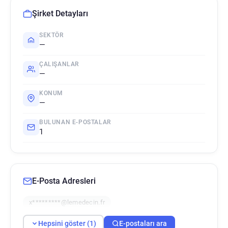
Şirket Detayları
SEKTÖR
—
ÇALIŞANLAR
—
KONUM
—
BULUNAN E-POSTALAR
1
E-Posta Adresleri
x*********@lemedecin.fr
Hepsini göster (1)
E-postaları ara