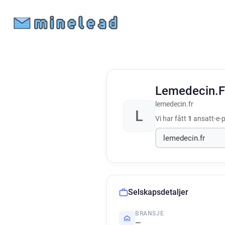
Lemedecin.
lemedecin.fr
L
Vi har fått
1
ansatt-e-p
Selskapsdetaljer
BRANSJE
—