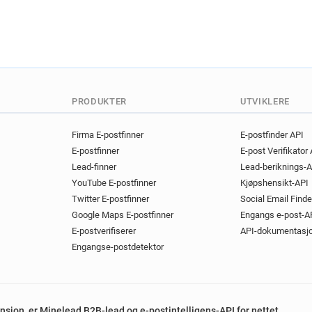
PRODUKTER
UTVIKLERE
Firma E-postfinner
E-postfinder API
E-postfinner
E-post Verifikator
Lead-finner
Lead-beriknings-A
YouTube E-postfinner
Kjøpshensikt-API
Twitter E-postfinner
Social Email Finde
Google Maps E-postfinner
Engangs e-post-A
E-postverifiserer
API-dokumentasj
Engangse-postdetektor
tensjon, er Minelead B2B-lead og e-postintelligens-API for nettet.