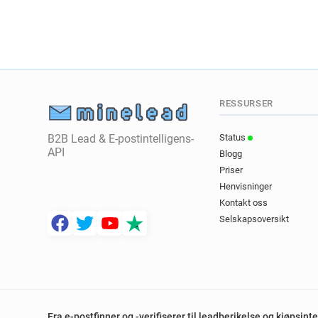
RESSURSER
B2B Lead & E-postintelligens-
Status
API
Blogg
Priser
Henvisninger
Kontakt oss
Selskapsoversikt
Fra e-postfinner og -verifiserer til leadberikelse og kjøpsin