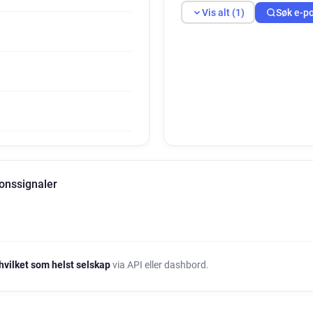
Vis alt (1)
Søk e-p
onssignaler
hvilket som helst selskap
via API eller dashbord.