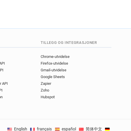
TILLEGG OG INTEGRASJONER
Chrome-utvidelse
 API
Firefox-utvidelse
PI
Gmail-utvidelse
Google Sheets
r API
Zapier
PI
Zoho
on
Hubspot
English
français
español
简体中文
Deutsch