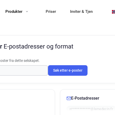
Produkter
Priser
Inviter & Tjen
Fr
E-postadresser og format
oster fra dette selskapet.
Søk etter e-poster
E-Postadresser
n************@lemedecin.fr