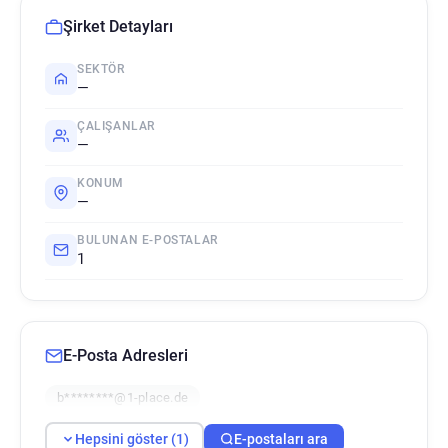
Şirket Detayları
SEKTÖR
—
ÇALIŞANLAR
—
KONUM
—
BULUNAN E-POSTALAR
1
E-Posta Adresleri
b********@1-place.de
Hepsini göster (1)
E-postaları ara