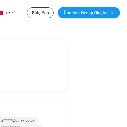
Giriş Yap
Ücretsiz Hesap Oluştur
TR
q*****@durex.co.uk