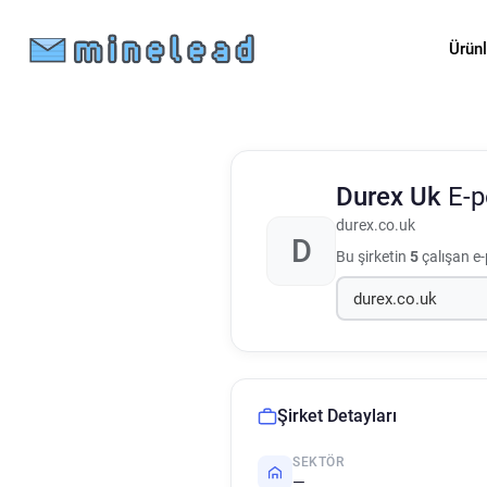
Ürün
Durex Uk
E-p
durex.co.uk
D
Bu şirketin
5
çalışan e-
Şirket Detayları
SEKTÖR
—