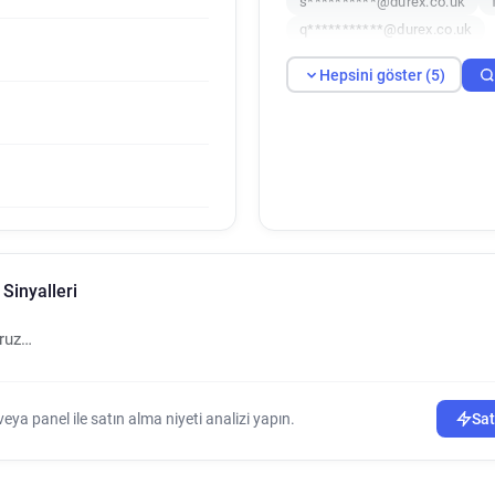
s**********@durex.co.uk
q***********@durex.co.uk
Hepsini göster (5)
Sinyalleri
oruz…
ya panel ile satın alma niyeti analizi yapın.
Sat