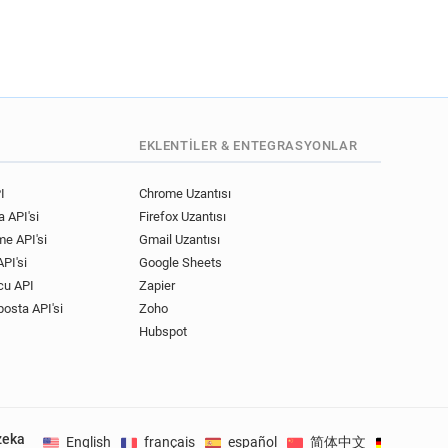
EKLENTILER & ENTEGRASYONLAR
I
Chrome Uzantısı
 API'si
Firefox Uzantısı
me API'si
Gmail Uzantısı
PI'si
Google Sheets
cu API
Zapier
posta API'si
Zoho
Hubspot
zeka
English
français
español
简体中文
Deutsc