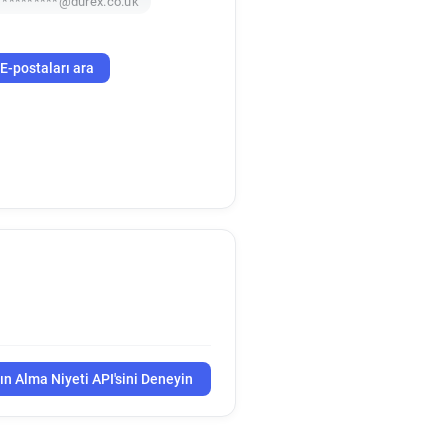
f*********@durex.co.uk
E-postaları ara
ın Alma Niyeti API'sini Deneyin