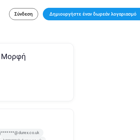
Σύνδεση
Δημιουργήστε έναν δωρεάν λογαριασμό
& Μορφή
j*******@durex.co.uk