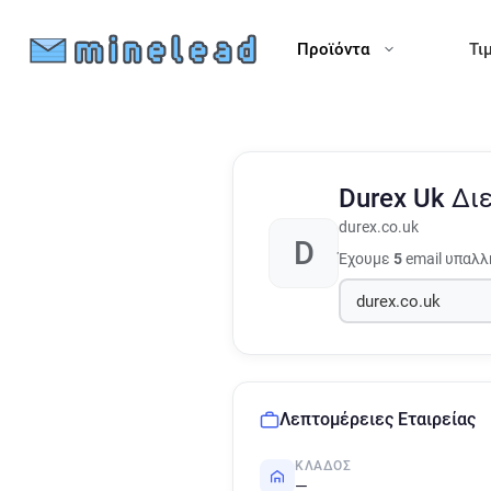
Προϊόντα
Τι
Durex Uk
Δι
durex.co.uk
D
Έχουμε
5
email υπαλλ
Λεπτομέρειες Εταιρείας
ΚΛΆΔΟΣ
—