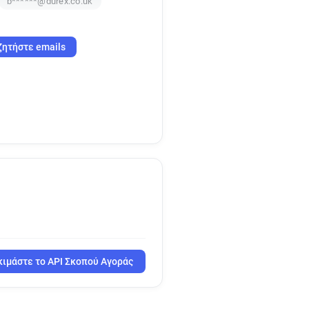
b******@durex.co.uk
ζητήστε emails
ιμάστε το API Σκοπού Αγοράς