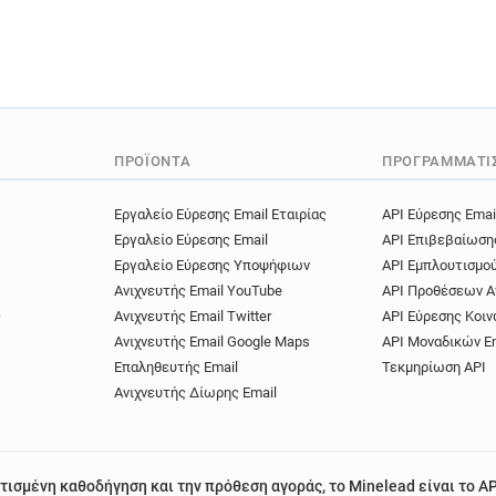
ΠΡΟΪΌΝΤΑ
ΠΡΟΓΡΑΜΜΑΤΙ
Εργαλείο Εύρεσης Email Εταιρίας
API Εύρεσης Emai
Εργαλείο Εύρεσης Email
API Επιβεβαίωση
Εργαλείο Εύρεσης Υποψήφιων
API Εμπλουτισμο
Ανιχνευτής Email YouTube
API Προθέσεων Α
ς
Ανιχνευτής Email Twitter
API Εύρεσης Κοιν
Ανιχνευτής Email Google Maps
API Μοναδικών E
Επαληθευτής Email
Τεκμηρίωση API
Ανιχνευτής Δίωρης Email
τισμένη καθοδήγηση και την πρόθεση αγοράς, το Minelead είναι το AP