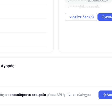
u************@durex.co.uk
a******@durex.co.uk
Δείτε όλα (5)
Ανα
 Αγοράς
ράς σε
οποιαδήποτε εταιρεία
μέσω API ή πίνακα ελέγχου.
Δοκ