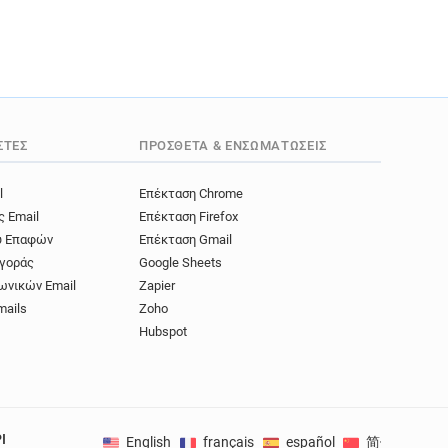
ΣΤΈΣ
ΠΡΌΣΘΕΤΑ & ΕΝΣΩΜΑΤΏΣΕΙΣ
l
Επέκταση Chrome
ς Email
Επέκταση Firefox
ύ Επαφών
Επέκταση Gmail
γοράς
Google Sheets
ωνικών Email
Zapier
mails
Zoho
Hubspot
I
English
français
español
简体中文