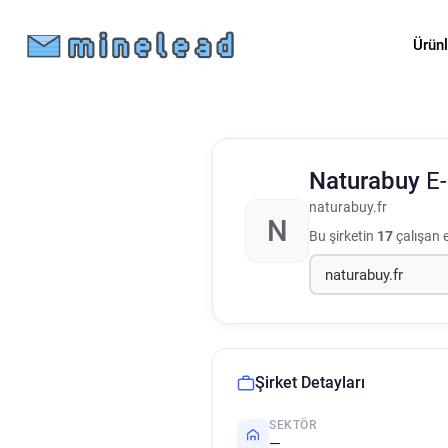
Ürün
Naturabuy
E-
naturabuy.fr
N
Bu şirketin
17
çalışan 
Şirket Detayları
SEKTÖR
—