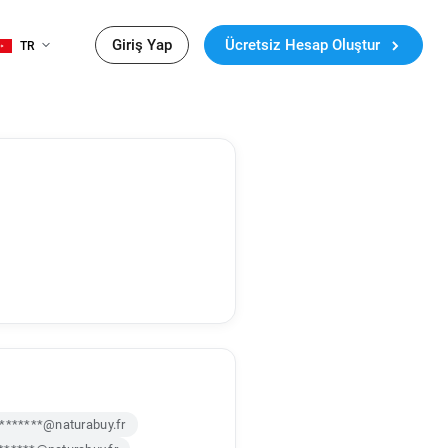
Giriş Yap
Ücretsiz Hesap Oluştur
TR
*******@naturabuy.fr