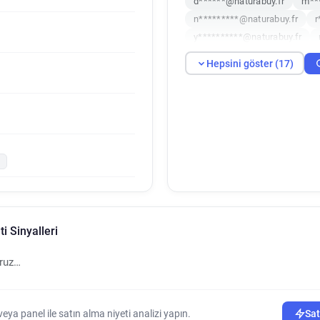
d******@naturabuy.fr
m**
n*********@naturabuy.fr
r
y**********@naturabuy.fr
w***********@naturabuy.fr
Hepsini göster (17)
a***********@naturabuy.fr
g*********@naturabuy.fr
b
d************@naturabuy.fr
j*******@naturabuy.fr
r
i Sinyalleri
oruz…
ya panel ile satın alma niyeti analizi yapın.
Sat