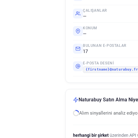
ÇALIŞANLAR
—
KONUM
—
BULUNAN E-POSTALAR
17
E-POSTA DESENI
{firstname}@naturabuy.f
Naturabuy Satın Alma Niyet
Alım sinyallerini analiz ediy
herhangi bir şirket
üzerinden API ve