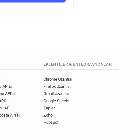
EKLENTILER & ENTEGRASYONLAR
I
Chrome Uzantısı
 API'si
Firefox Uzantısı
me API'si
Gmail Uzantısı
PI'si
Google Sheets
cu API
Zapier
posta API'si
Zoho
Hubspot