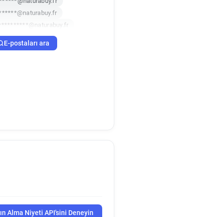
******@naturabuy.fr
******@naturabuy.fr
r*********@naturabuy.fr
j*******@naturabuy.fr
E-postaları ara
g******@naturabuy.fr
*****@naturabuy.fr
a************@naturabuy.fr
ın Alma Niyeti API'sini Deneyin