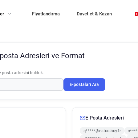
ler
Fiyatlandırma
Davet et & Kazan
posta Adresleri ve Format
e-posta adresini bulduk.
E-postaları Ara
E-Posta Adresleri
q*****@naturabuy.fr
x****