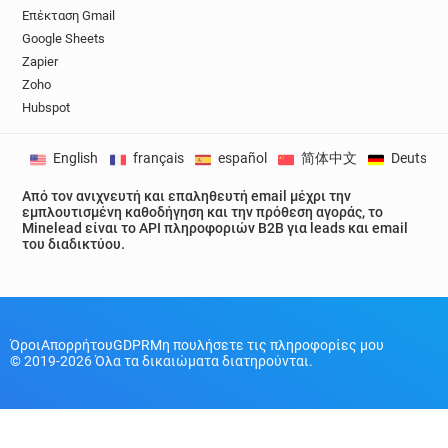
Επέκταση Gmail
Google Sheets
Zapier
Zoho
Hubspot
English
français
español
简体中文
Deutsch
Από τον ανιχνευτή και επαληθευτή email μέχρι την
εμπλουτισμένη καθοδήγηση και την πρόθεση αγοράς, το
Minelead είναι το API πληροφοριών B2B για leads και email
του διαδικτύου.
Όροι
Απορρήτου
GDPR
Μη πουλήσετε τις πληροφορίες μου
© 2019-2026 Όλα τα δικαιώματα διατηρούνται.