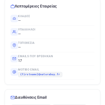
Λεπτομέρειες Εταιρείας
ΚΛΆΔΟΣ
—
ΥΠΆΛΛΗΛΟΙ
—
ΤΟΠΟΘΕΣΊΑ
—
EMAILS ΠΟΥ ΒΡΈΘΗΚΑΝ
17
ΜΟΤΊΒΟ EMAIL
{firstname}@naturabuy.fr
Διευθύνσεις Email