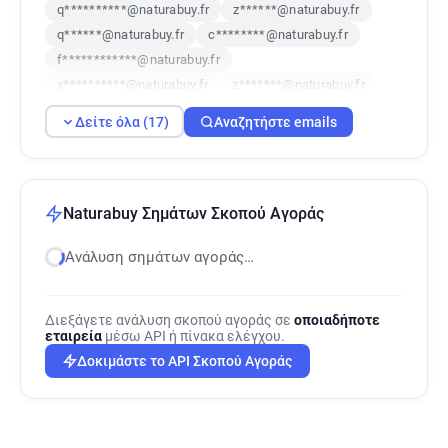
q**********@naturabuy.fr
z******@naturabuy.fr
q******@naturabuy.fr
c********@naturabuy.fr
f************@naturabuy.fr
x**********@naturabuy.fr
z*******@naturabuy.fr
f********@naturabuy.fr
i*********@naturabuy.fr
Δείτε όλα (17)
Αναζητήστε emails
h******@naturabuy.fr
h*********@naturabuy.fr
f***********@naturabuy.fr
s***********@naturabuy.fr
o******@naturabuy.fr
k********@naturabuy.fr
e********@naturabuy.fr
Naturabuy Σημάτων Σκοπού Αγοράς
r************@naturabuy.fr
Ανάλυση σημάτων αγοράς…
Διεξάγετε ανάλυση σκοπού αγοράς σε
οποιαδήποτε
εταιρεία
μέσω API ή πίνακα ελέγχου.
Δοκιμάστε το API Σκοπού Αγοράς