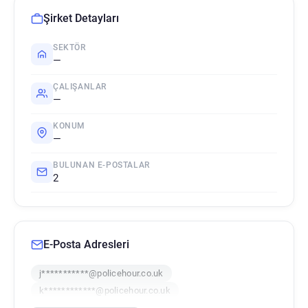
Şirket Detayları
SEKTÖR
—
ÇALIŞANLAR
—
KONUM
—
BULUNAN E-POSTALAR
2
E-Posta Adresleri
j***********@policehour.co.uk
k************@policehour.co.uk