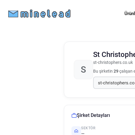
Ürün
St Christoph
st-christophers.co.uk
S
Bu şirketin
29
çalışan 
Şirket Detayları
SEKTÖR
—