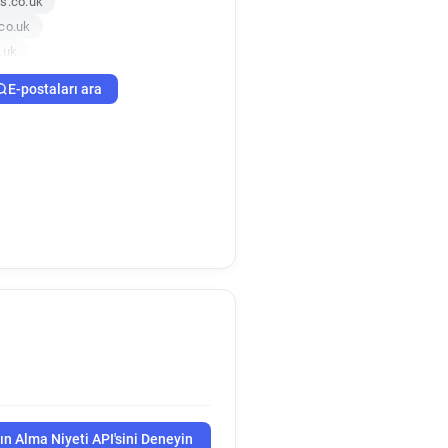
s.co.uk
co.uk
.uk
k
E-postaları ara
.uk
co.uk
s.co.uk
.uk
.uk
.uk
k
co.uk
k
.uk
o.uk
.co.uk
ın Alma Niyeti API'sini Deneyin