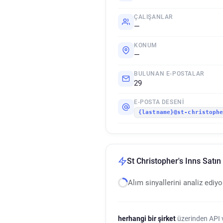
ÇALIŞANLAR
—
KONUM
—
BULUNAN E-POSTALAR
29
E-POSTA DESENI
{lastname}@st-christoph
St Christopher's Inns Satın
Alım sinyallerini analiz ediy
herhangi bir şirket
üzerinden API ve