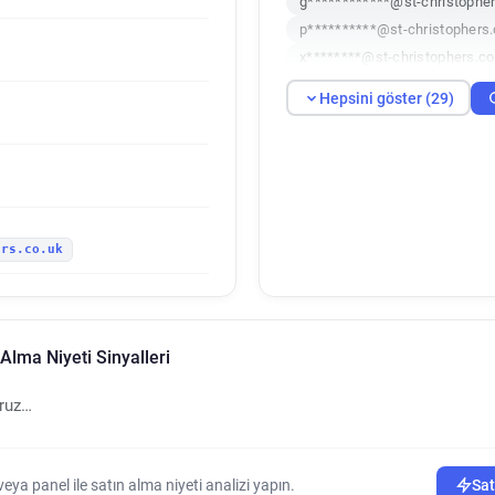
g************@st-christopher
p**********@st-christophers.
x********@st-christophers.co
a******@st-christophers.co.u
Hepsini göster (29)
a*****@st-christophers.co.uk
z********@st-christophers.co
g**********@st-christophers.
v************@st-christopher
y********@st-christophers.co
ers.co.uk
i********@st-christophers.co
r*****@st-christophers.co.uk
l********@st-christophers.co
o******@st-christophers.co.u
 Alma Niyeti Sinyalleri
w*********@st-christophers.
g******@st-christophers.co.u
oruz…
v********@st-christophers.co
k*********@st-christophers.c
h***********@st-christophers
ya panel ile satın alma niyeti analizi yapın.
Sat