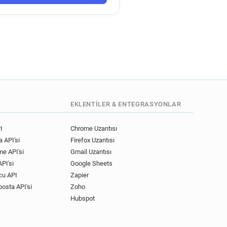
uk
co.uk
k
k
o.uk
uk
o.uk
.uk
s.co.uk
EKLENTILER & ENTEGRASYONLAR
co.uk
I
Chrome Uzantısı
 API'si
Firefox Uzantısı
me API'si
Gmail Uzantısı
PI'si
Google Sheets
cu API
Zapier
posta API'si
Zoho
Hubspot