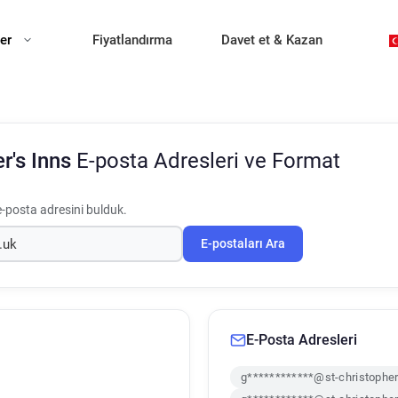
ler
Fiyatlandırma
Davet et & Kazan
er's Inns
E-posta Adresleri ve Format
e-posta adresini bulduk.
E-postaları Ara
E-Posta Adresleri
g************@st-christopher