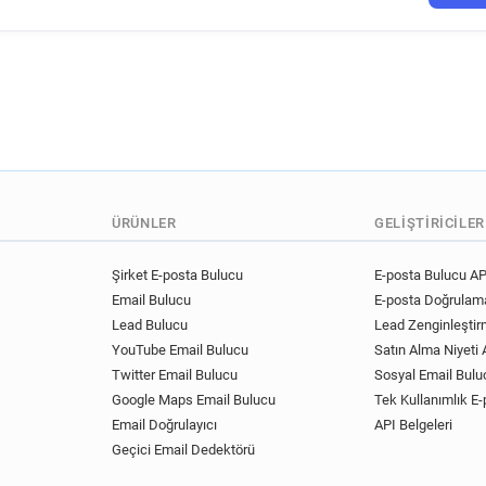
h*******@st-christophers.co.
d**********@st-christophers.
d******@st-christophers.co.u
d******@st-christophers.co.u
p*********@st-christophers.c
u*******@st-christophers.co.
d*********@st-christophers.c
g********@st-christophers.co
v************@st-christopher
ÜRÜNLER
GELIŞTIRICILER
t**********@st-christophers.
Şirket E-posta Bulucu
E-posta Bulucu AP
Email Bulucu
E-posta Doğrulama
Lead Bulucu
Lead Zenginleştir
YouTube Email Bulucu
Satın Alma Niyeti A
Twitter Email Bulucu
Sosyal Email Bulu
Google Maps Email Bulucu
Tek Kullanımlık E-
Email Doğrulayıcı
API Belgeleri
Geçici Email Dedektörü