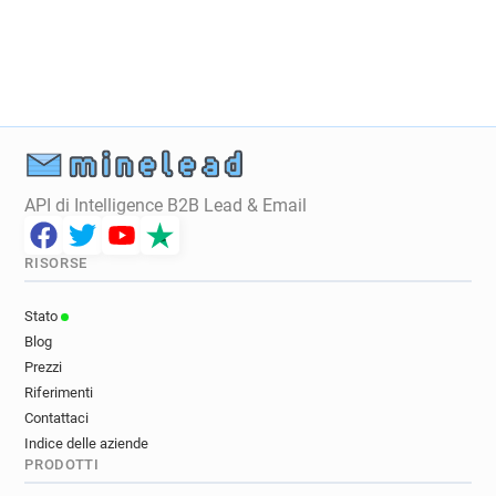
f**********@st-christophers.co.uk
i************@st-christophers.co.uk
o******@st-christophers.co.uk
k******@st-christophers.co.uk
b******@st-christophers.co.uk
z**********@st-christophers.co.uk
r*******@st-christophers.co.uk
w*******@st-christophers.co.uk
API di Intelligence B2B Lead & Email
u***********@st-christophers.co.uk
f*******@st-christophers.co.uk
RISORSE
n************@st-christophers.co.uk
k***********@st-christophers.co.uk
Stato
Blog
Prezzi
Riferimenti
Contattaci
Indice delle aziende
PRODOTTI