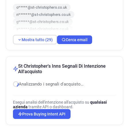
o*****@st-christophers.co.uk
n*******@st-christophers.co.uk
g******@st-christophers.co.uk
s******@st-christophers.co.uk
d*****@st-christophers.co.uk
Mostra tutto (29)
Cerca email
z***********@st-christophers.co.uk
h**********@st-christophers.co.uk
n*******@st-christophers.co.uk
z************@st-christophers.co.uk
St Christopher's Inns Segnali Di Intenzione
All'acquisto
g******@st-christophers.co.uk
x******@st-christophers.co.uk
Analizzando i segnali d'acquisto…
n*****@st-christophers.co.uk
s*****@st-christophers.co.uk
f************@st-christophers.co.uk
Esegui analisi dell'intenzione all'acquisto su
qualsiasi
azienda
tramite API o dashboard.
s************@st-christophers.co.uk
Prova Buying Intent API
r*********@st-christophers.co.uk
a************@st-christophers.co.uk