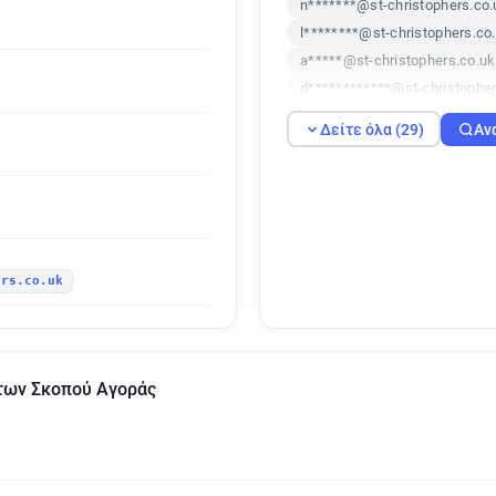
n*******@st-christophers.co.
l********@st-christophers.co
a*****@st-christophers.co.uk
d************@st-christopher
e************@st-christopher
Δείτε όλα (29)
Αν
y*****@st-christophers.co.uk
b*******@st-christophers.co.
s********@st-christophers.co
a**********@st-christophers.
h*******@st-christophers.co.
ers.co.uk
y**********@st-christophers.
e*********@st-christophers.c
t********@st-christophers.co
q*********@st-christophers.c
μάτων Σκοπού Αγοράς
g**********@st-christophers.
l************@st-christopher
m********@st-christophers.c
z************@st-christopher