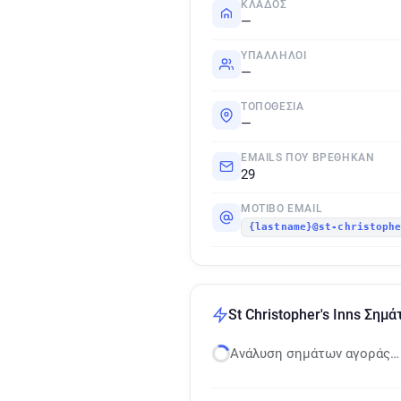
ΚΛΆΔΟΣ
—
ΥΠΆΛΛΗΛΟΙ
—
ΤΟΠΟΘΕΣΊΑ
—
EMAILS ΠΟΥ ΒΡΈΘΗΚΑΝ
29
ΜΟΤΊΒΟ EMAIL
{lastname}@st-christoph
St Christopher's Inns Ση
Ανάλυση σημάτων αγοράς…