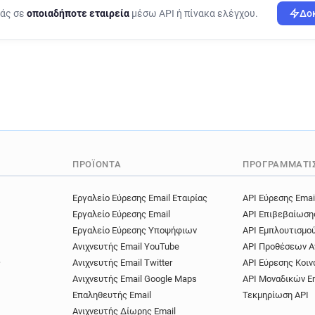
w**********@st-christophers
ράς σε
οποιαδήποτε εταιρεία
μέσω API ή πίνακα ελέγχου.
Δοκ
h********@st-christophers.co
l*****@st-christophers.co.uk
r************@st-christopher
w*********@st-christophers.
f*********@st-christophers.c
w*********@st-christophers.
x**********@st-christophers.
j*********@st-christophers.c
k*********@st-christophers.c
ΠΡΟΪΌΝΤΑ
ΠΡΟΓΡΑΜΜΑΤΙ
a********@st-christophers.co
Εργαλείο Εύρεσης Email Εταιρίας
API Εύρεσης Emai
Εργαλείο Εύρεσης Email
API Επιβεβαίωση
Εργαλείο Εύρεσης Υποψήφιων
API Εμπλουτισμο
Ανιχνευτής Email YouTube
API Προθέσεων Α
ς
Ανιχνευτής Email Twitter
API Εύρεσης Κοιν
Ανιχνευτής Email Google Maps
API Μοναδικών E
Επαληθευτής Email
Τεκμηρίωση API
Ανιχνευτής Δίωρης Email