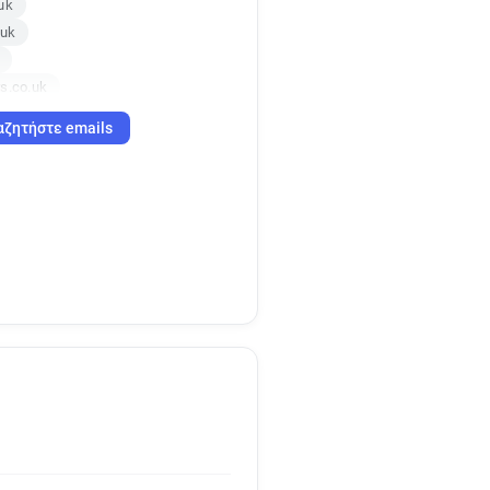
uk
.uk
s.co.uk
s.co.uk
αζητήστε emails
uk
.uk
co.uk
uk
co.uk
o.uk
.uk
o.uk
co.uk
s.co.uk
o.uk
s.co.uk