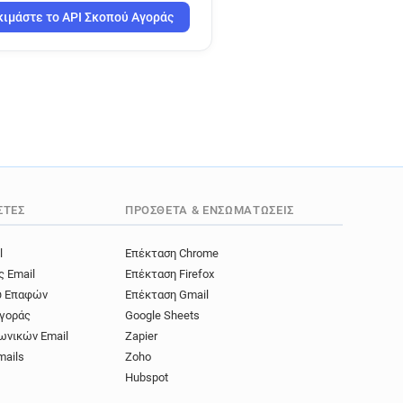
.co.uk
ιμάστε το API Σκοπού Αγοράς
.uk
s.co.uk
co.uk
o.uk
co.uk
co.uk
o.uk
o.uk
ΣΤΈΣ
ΠΡΌΣΘΕΤΑ & ΕΝΣΩΜΑΤΏΣΕΙΣ
.uk
l
Επέκταση Chrome
ς Email
Επέκταση Firefox
ύ Επαφών
Επέκταση Gmail
γοράς
Google Sheets
ωνικών Email
Zapier
mails
Zoho
Hubspot