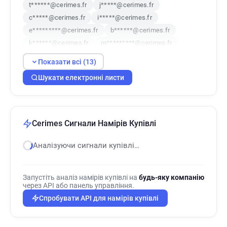
t******@cerimes.fr
j*****@cerimes.fr
c*****@cerimes.fr
i*****@cerimes.fr
e*********@cerimes.fr
b******@cerimes.fr
k******@cerimes.fr
m*********@cerimes.fr
l************@cerimes.fr
o***********@cerimes.fr
Показати всі (13)
p************@cerimes.fr
o*********@cerimes.fr
Шукати електронні листи
j*****@cerimes.fr
Cerimes Сигнали Намірів Купівлі
Аналізуючи сигнали купівлі…
Запустіть аналіз намірів купівлі на
будь-яку компанію
через API або панель управління.
Спробувати API для намірів купівлі