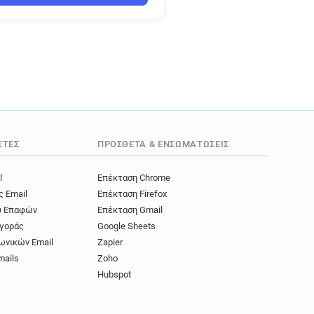
ΣΤΈΣ
ΠΡΌΣΘΕΤΑ & ΕΝΣΩΜΑΤΏΣΕΙΣ
l
Επέκταση Chrome
ς Email
Επέκταση Firefox
ύ Επαφών
Επέκταση Gmail
γοράς
Google Sheets
ωνικών Email
Zapier
mails
Zoho
Hubspot