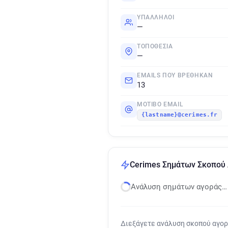
ΥΠΆΛΛΗΛΟΙ
—
ΤΟΠΟΘΕΣΊΑ
—
EMAILS ΠΟΥ ΒΡΈΘΗΚΑΝ
13
ΜΟΤΊΒΟ EMAIL
{lastname}@cerimes.fr
Cerimes Σημάτων Σκοπού
Ανάλυση σημάτων αγοράς…
Διεξάγετε ανάλυση σκοπού αγο