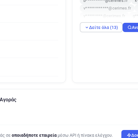
b**********@cerimes.fr
k
v************@cerimes.fr
y*********@cerimes.fr
g*
f***********@cerimes.fr
Δείτε όλα (13)
Αν
r***********@cerimes.fr
i
a***********@cerimes.fr
 Αγοράς
ράς σε
οποιαδήποτε εταιρεία
μέσω API ή πίνακα ελέγχου.
Δοκ