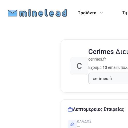
Προϊόντα
Τι
Cerimes
Διε
cerimes.fr
C
Έχουμε
13
email υπαλ
Λεπτομέρειες Εταιρείας
ΚΛΆΔΟΣ
—