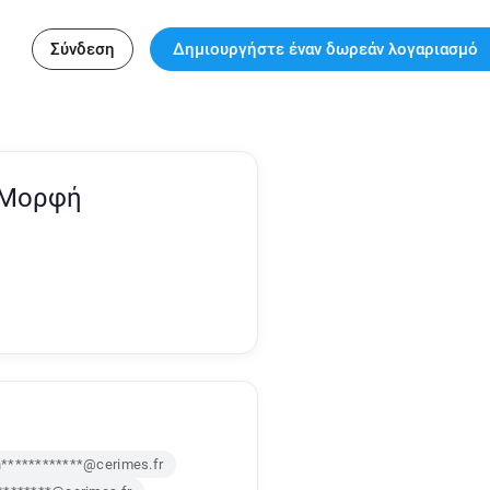
Σύνδεση
Δημιουργήστε έναν δωρεάν λογαριασμό
 Μορφή
n************@cerimes.fr