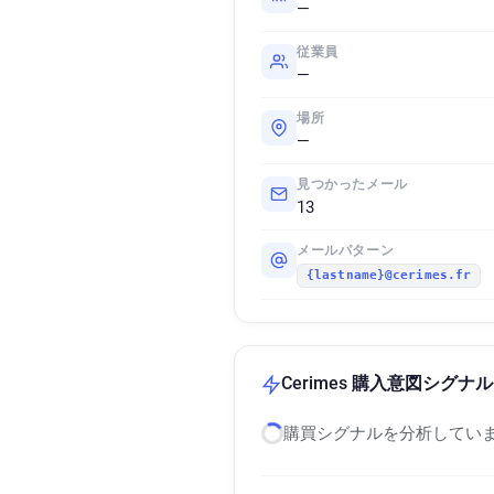
—
従業員
—
場所
—
見つかったメール
13
メールパターン
{lastname}@cerimes.fr
Cerimes 購入意図シグナル
購買シグナルを分析していま