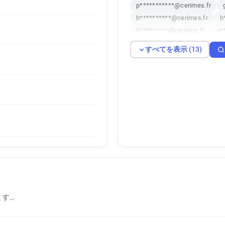
p***********@cerimes.fr
b**********@cerimes.fr
b
h*********@cerimes.fr
y*
d**********@cerimes.fr
s
すべてを表示 (13)
v*********@cerimes.fr
e*
m*********@cerimes.fr
す…