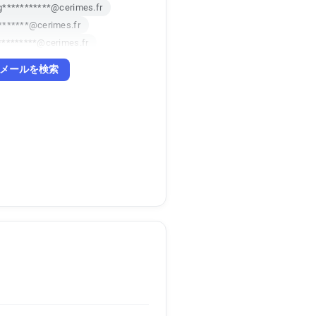
g***********@cerimes.fr
*******@cerimes.fr
*********@cerimes.fr
************@cerimes.fr
メールを検索
**********@cerimes.fr