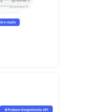
g******@cerimes.fr
*******@cerimes.fr
**@cerimes.fr
***********@cerimes.fr
ek e-mails
********@cerimes.fr
Probeer Koopintentie API