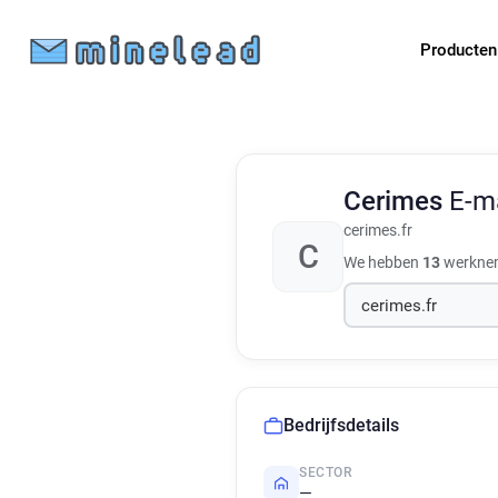
Producte
Cerimes
E-m
cerimes.fr
C
We hebben
13
werkneme
Bedrijfsdetails
SECTOR
—