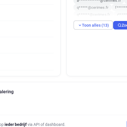
a************@cerimes.fr
q*****@cerimes.fr
f*****
q******@cerimes.fr
r****
l**********@cerimes.fr
f*
Toon alles (13)
Zo
s******@cerimes.fr
c****
a******@cerimes.fr
alering
 op
ieder bedrijf
via API of dashboard.