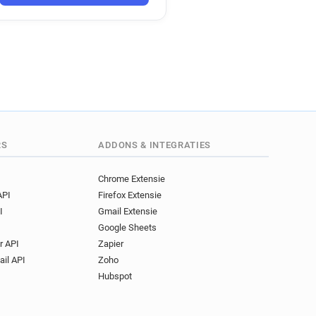
RS
ADDONS & INTEGRATIES
Chrome Extensie
API
Firefox Extensie
I
Gmail Extensie
Google Sheets
r API
Zapier
ail API
Zoho
Hubspot