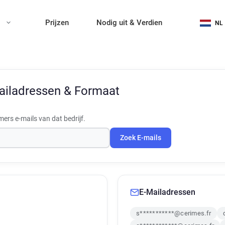
n
Prijzen
Nodig uit & Verdien
NL
ailadressen & Formaat
rs e-mails van dat bedrijf.
Zoek E-mails
E-Mailadressen
s***********@cerimes.fr