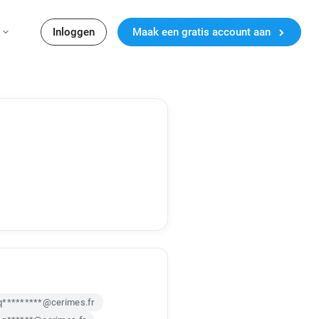
Inloggen
Maak een gratis account aan
q*********@cerimes.fr