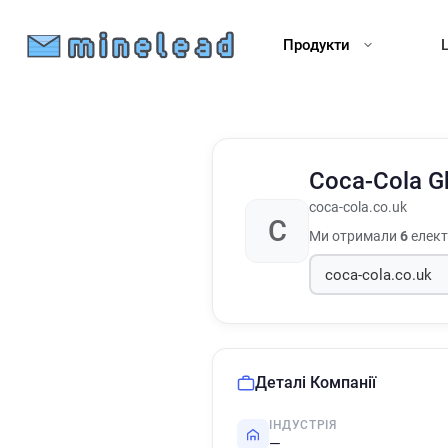
Продукти
Coca-Cola 
coca-cola.co.uk
C
Ми отримали
6
електр
Деталі Компанії
ІНДУСТРІЯ
—