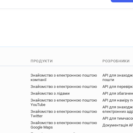
ПРОДУКТИ
РОЗРОБНИКИ
Знайомство з електронною поштою
API для знаходж
компанії
пошти
Знайомство з електронною поштою
API для перевір
Знайомство з лідами
API для збагачен
Знайомство з електронною поштою
API для наміру 
YouTube
API для знаходж
Знайомство з електронною поштою
електронних ад
Twitter
API для тимчасо
Знайомство з електронною поштою
Документація AP
Google Maps