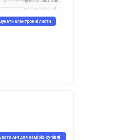
q**********@coca-cola.co.uk
************@coca-cola.co.uk
Шукати електронні листи
вати API для намірів купівлі