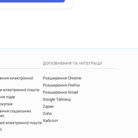
ДОПОВНЕННЯ ТА ІНТЕГРАЦІЇ
ення електронної
Розширення Chrome
Розширення Firefox
ки електронної пошти
Розширення Gmail
ня лідів
Google Таблиці
покупки
Zapier
ення соціальних
Zoho
рес
Хабспот
вої електронної пошти
I