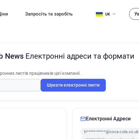
Ціни
Запросіть та заробіть
У
UK
Gb News
Електронні адреси та формати
онних листів працівників цієї компанії.
Шукати електронні листи
Електронні Адреси
h**********@coca-cola.co.uk