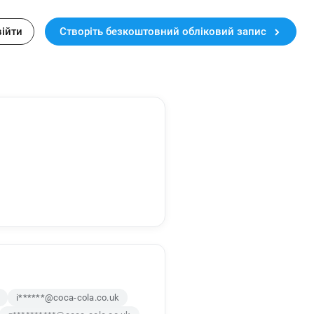
війти
Створіть безкоштовний обліковий запис
i******@coca-cola.co.uk