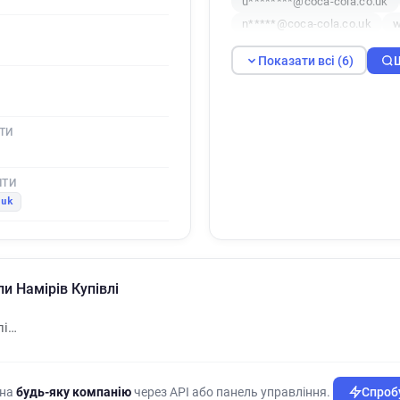
u********@coca-cola.co.uk
n*****@coca-cola.co.uk
w
Показати всі (6)
ТИ
ШТИ
.uk
и Намірів Купівлі
лі…
 на
будь-яку компанію
через API або панель управління.
Спробу