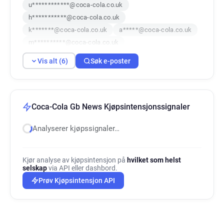
u************@coca-cola.co.uk
h***********@coca-cola.co.uk
k*******@coca-cola.co.uk
a*****@coca-cola.co.uk
m**********@coca-cola.co.uk
k*******@coca-cola.co.uk
Vis alt (6)
Søk e-poster
Coca-Cola Gb News Kjøpsintensjonssignaler
Analyserer kjøpssignaler…
Kjør analyse av kjøpsintensjon på
hvilket som helst
selskap
via API eller dashbord.
Prøv Kjøpsintensjon API