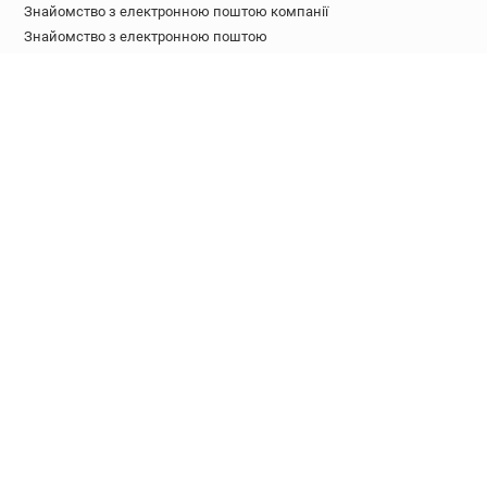
Знайомство з електронною поштою компанії
Знайомство з електронною поштою
Знайомство з лідами
Знайомство з електронною поштою YouTube
Знайомство з електронною поштою Twitter
Знайомство з електронною поштою Google Maps
Перевірник електронної пошти
Детектор тимчасової електронної пошти
РОЗРОБНИКИ
API для знаходження електронної пошти
API для перевірки електронної пошти
API для збагачення лідів
API для наміру покупки
API для знаходження соціальних електронних адрес
API для тимчасової електронної пошти
Документація API
ДОПОВНЕННЯ ТА ІНТЕГРАЦІЇ
Розширення Chrome