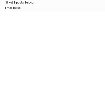
Şirket E-posta Bulucu
Email Bulucu
Lead Bulucu
YouTube Email Bulucu
Twitter Email Bulucu
Google Maps Email Bulucu
Email Doğrulayıcı
Geçici Email Dedektörü
GELIŞTIRICILER
E-posta Bulucu API
E-posta Doğrulama API'si
Lead Zenginleştirme API'si
Satın Alma Niyeti API'si
Sosyal Email Bulucu API
Tek Kullanımlık E-posta API'si
API Belgeleri
EKLENTILER & ENTEGRASYONLAR
Chrome Uzantısı