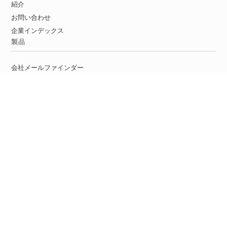
紹介
お問い合わせ
企業インデックス
製品
会社メールファインダー
メールファインダー
リードファインダー
YouTubeメールファインダー
Twitterメールファインダー
Googleマップメールファインダー
メール検証ツール
使い捨てメール検出ツール
開発者
メールファインダーAPI
メール検証API
リードエンリッチメントAPI