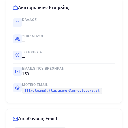
Λεπτομέρειες Εταιρείας
ΚΛΆΔΟΣ
—
ΥΠΆΛΛΗΛΟΙ
—
ΤΟΠΟΘΕΣΊΑ
—
EMAILS ΠΟΥ ΒΡΈΘΗΚΑΝ
150
ΜΟΤΊΒΟ EMAIL
{firstname}.{lastname}@amnesty.org.uk
Διευθύνσεις Email