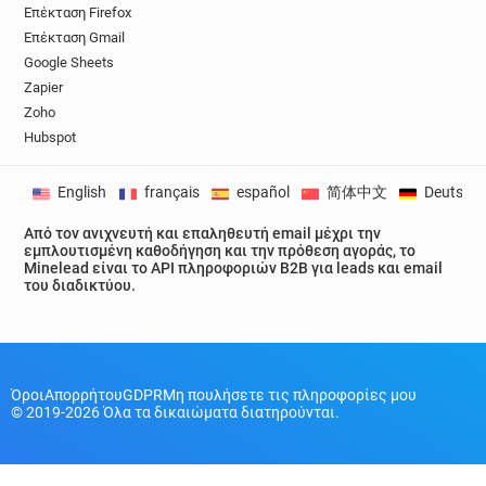
Επέκταση Firefox
p********@amnesty.org.uk
Επέκταση Gmail
x*********@amnesty.org.uk
Google Sheets
r************@amnesty.org.uk
Zapier
k*******@amnesty.org.uk
Zoho
o*********@amnesty.org.uk
Hubspot
u**********@amnesty.org.uk
y********@amnesty.org.uk
z*****@amnesty.org.uk
English
français
español
简体中文
Deutsch
t***********@amnesty.org.uk
Από τον ανιχνευτή και επαληθευτή email μέχρι την
q*********@amnesty.org.uk
εμπλουτισμένη καθοδήγηση και την πρόθεση αγοράς, το
p********@amnesty.org.uk
Minelead είναι το API πληροφοριών B2B για leads και email
του διαδικτύου.
a*********@amnesty.org.uk
p************@amnesty.org.uk
p**********@amnesty.org.uk
r******@amnesty.org.uk
b*******@amnesty.org.uk
Όροι
Απορρήτου
GDPR
Μη πουλήσετε τις πληροφορίες μου
e***********@amnesty.org.uk
© 2019-2026 Όλα τα δικαιώματα διατηρούνται.
q******@amnesty.org.uk
t**********@amnesty.org.uk
g***********@amnesty.org.uk