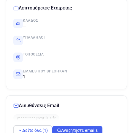
Λεπτομέρειες Εταιρείας
ΚΛΆΔΟΣ
—
ΥΠΆΛΛΗΛΟΙ
—
ΤΟΠΟΘΕΣΊΑ
—
EMAILS ΠΟΥ ΒΡΈΘΗΚΑΝ
1
Διευθύνσεις Email
y*********@cyrillus.fr
Δείτε όλα (1)
Αναζητήστε emails