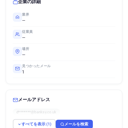
企業の詳細
業界
—
従業員
—
場所
—
見つかったメール
1
メールアドレス
d*******@banksy.co.uk
すべてを表示 (1)
メールを検索